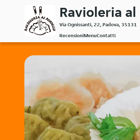
Passa
Ravioleria al
al
contenuto
Via Ognissanti, 22, Padova, 35131
principale
Recensioni
Menu
Contatti